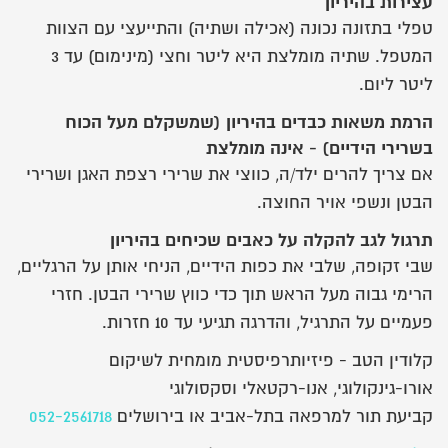
עצירות בהיריון
טפלי בתזונה נכונה (אכילה ושתיה) והתייעצי עם הצוות
המטפל. שתיה מומלצת היא ליטר וחצי (מינימום) עד 3
ליטר ליום.
הרמת משאות כבדים בהיריון (שמשקלם מעל הכוח
בשרירי הידיים) - אינה מומלצת
אם צריך להרים ילד/ה, כווצי את שרירי רצפת האגן ושרירי
הבטן ונשפי אויר החוצה.
תרגול לגב להקלה על כאבים שכיחים בהיריון
שבי זקופה, שלבי את כפות הידיים, הניחי אותן על הרגליים,
הרימי גבוה מעל הראש תוך כדי כווץ שרירי הבטן. חזרי
פעמיים על התרגיל, והדרגה תגיעי עד 10 חזרות.
קלודין הטב - פיזיותרפיסטית מומחית לשיקום
אורו-גינקולוגי, אנו-רקטאלי וסקסולוגי
קביעת תור למרפאה בתל-אביב או בירושלים
052-2561718