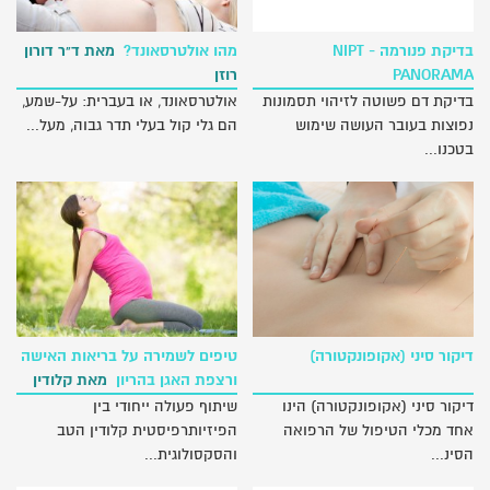
בדיקת פנורמה NIPT -
מהו אולטרסאונד?
מאת ד"ר דורון
PANORAMA
רוזן
בדיקת דם פשוטה לזיהוי תסמונות
אולטרסאונד, או בעברית: על-שמע,
נפוצות בעובר העושה שימוש
הם גלי קול בעלי תדר גבוה, מעל...
בטכנו...
דיקור סיני (אקופונקטורה)
טיפים לשמירה על בריאות האישה
ורצפת האגן בהריון
מאת קלודין
הטב וגילה ברונר
דיקור סיני (אקופונקטורה) הינו
שיתוף פעולה ייחודי בין
אחד מכלי הטיפול של הרפואה
הפיזיותרפיסטית קלודין הטב
הסינ...
והסקסולוגית...