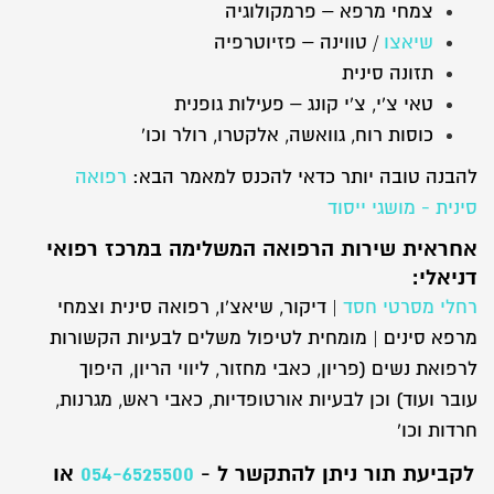
צמחי מרפא – פרמקולוגיה
שיאצו
/ טווינה – פזיוטרפיה
תזונה סינית
טאי צ'י, צ'י קונג – פעילות גופנית
כוסות רוח, גוואשה, אלקטרו, רולר וכו'
להבנה טובה יותר כדאי להכנס למאמר הבא:
רפואה
סינית - מושגי ייסוד
אחראית שירות הרפואה המשלימה במרכז רפואי
דניאלי:
רחלי מסרטי חסד
| דיקור, שיאצ'ו, רפואה סינית וצמחי
מרפא סינים | מומחית לטיפול משלים לבעיות הקשורות
לרפואת נשים (פריון, כאבי מחזור, ליווי הריון, היפוך
עובר ועוד) וכן לבעיות אורטופדיות, כאבי ראש, מגרנות,
חרדות וכו'
לקביעת תור ניתן להתקשר ל -
054-6525500
או